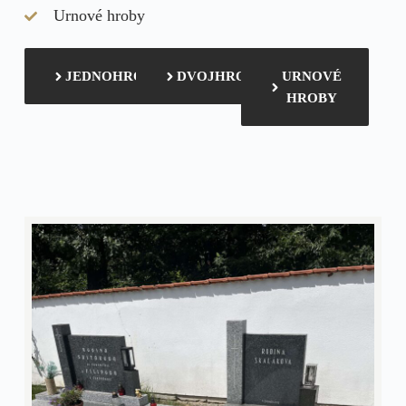
Urnové hroby
JEDNOHROBY
DVOJHROBY
URNOVÉ
HROBY