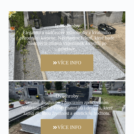
Jednohroby
Elegantní a nadčasové jednohroby z kvalitního
přírodního kamene. Navrhneme řešení, které bude
důstojným místem vzpomínek a vydrží po
generace.
VÍCE INFO
Dvojhroby
Kvalitní dvojhroby s precizním zpracováním.
Nabízíme široký výběr materiálů i designů, které
zajistí dlouhou životnost a estetickou hodnotu.
VÍCE INFO