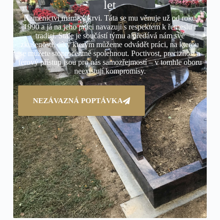
let
Kamenictví máme v krvi. Táta se mu věnuje už od roku
1990 a já na jeho práci navazuji s respektem k řemeslu i
tradici. Stále je součástí týmu a předává nám své
zkušenosti, díky kterým můžeme odvádět práci, na kterou
se můžete stoprocentně spolehnout. Poctivost, preciznost a
férový přístup jsou pro nás samozřejmostí – v tomhle oboru
neexistují kompromisy.
NEZÁVAZNÁ POPTÁVKA