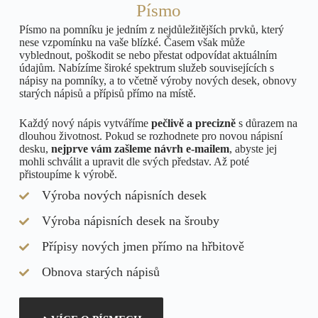
Písmo
Písmo na pomníku je jedním z nejdůležitějších prvků, který
nese vzpomínku na vaše blízké. Časem však může
vyblednout, poškodit se nebo přestat odpovídat aktuálním
údajům. Nabízíme široké spektrum služeb souvisejících s
nápisy na pomníky, a to včetně výroby nových desek, obnovy
starých nápisů a přípisů přímo na místě.
Každý nový nápis vytváříme
pečlivě a precizně
s důrazem na
dlouhou životnost. Pokud se rozhodnete pro novou nápisní
desku,
nejprve vám zašleme návrh e-mailem
, abyste jej
mohli schválit a upravit dle svých představ. Až poté
přistoupíme k výrobě.
Výroba nových nápisních desek
Výroba nápisních desek na šrouby
Přípisy nových jmen přímo na hřbitově
Obnova starých nápisů