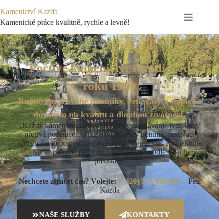
Kamenictví Kazda
Kamenické práce kvalitně, rychle a levně!
Poctivé kamenictví s tradicí od
roku 1990
Ručně opracované pomníky, renovace a nápisy s
důrazem na kvalitu a dlouhou životnost.
„Každý kámen má svůj příběh a my mu dáváme tvar, který
přetrvá generace. Ať už hledáte nový pomník, renovaci
stávajícího nebo precizní nápis, jsme tu pro vás. Kontaktujte
nás a společně najdeme řešení přesně podle vašich
představ.“
Nechcete ztrácet čas? Volejte:
(+420) 775 996 869
– Petr
Kazda
NAŠE SLUŽBY
KONTAKTY