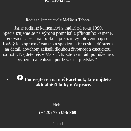
IČ: 01642715
Rodinné kamenictví z Malšic u Tábora
„Jsme rodinné kamenictví s tradicí od roku 1990.
Specializujeme se na výrobu pomníků z přírodního kamene,
renovaci starých náhrobků a precizní vyhotovení nápisů.
Každý kus opracováváme s respektem k řemeslu a důrazem
na detail, abychom zajistili dlouhou životnost a estetickou
hodnotu. Najdete nás v Malšicích, kde vám rádi pomůžeme s
výběrem a realizací podle vašich představ.“
Podívejte se i na náš Facebook, kde najdete
aktuálnější fotky naší práce.
Telefon:
(+420)
775 996 869
E-mail: