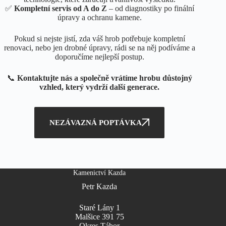
✅
Kompletní servis od A do Z
– od diagnostiky po finální
úpravy a ochranu kamene.
Pokud si nejste jistí, zda váš hrob potřebuje kompletní
renovaci, nebo jen drobné úpravy, rádi se na něj podíváme a
doporučíme nejlepší postup.
📞
Kontaktujte nás a společně vrátíme hrobu důstojný
vzhled, který vydrží další generace.
NEZÁVAZNÁ POPTÁVKA
Kamenictví Kazda
Petr Kazda
Staré Lány 1
Malšice 391 75
Okres Tábor