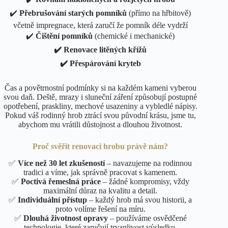
✔️
Přebrušování starých pomníků
(přímo na hřbitově)
včetně impregnace, která zaručí že pomník déle vydrží
✔️
Čištění pomníků
(chemické i mechanické)
✔️ Renovace litěných křížů
✔️ Přespárování kryteb
Čas a povětrnostní podmínky si na každém kameni vyberou
svou daň. Deště, mrazy i sluneční záření způsobují postupné
opotřebení, praskliny, mechové usazeniny a vybledlé nápisy.
Pokud váš rodinný hrob ztrácí svou původní krásu, jsme tu,
abychom mu vrátili důstojnost a dlouhou životnost.
Proč svěřit renovaci hrobu právě nám?
✅
Více než 30 let zkušeností
– navazujeme na rodinnou
tradici a víme, jak správně pracovat s kamenem.
✅
Poctivá řemeslná práce
– žádné kompromisy, vždy
maximální důraz na kvalitu a detail.
✅
Individuální přístup
– každý hrob má svou historii, a
proto volíme řešení na míru.
✅
Dlouhá životnost opravy
– používáme osvědčené
technologie, které zaručují trvanlivost výsledku.