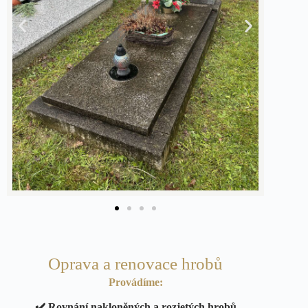
Oprava a renovace hrobů
Provádíme:
✔️ Rovnání nakloněných a rozjetých hrobů