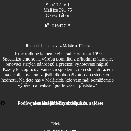
Staré Lány 1
Malšice 391 75
Okres Tábor
IČ: 01642715
Rodinné kamenictví z Malšic u Tábora
„Jsme rodinné kamenictví s tradicí od roku 1990.
Specializujeme se na výrobu pomníků z přírodního kamene,
renovaci starých náhrobků a precizní vyhotovení nápisů.
Každý kus opracováváme s respektem k řemeslu a důrazem
na detail, abychom zajistili dlouhou životnost a estetickou
hodnotu. Najdete nás v Malšicích, kde vám rádi pomůžeme s
výběrem a realizací podle vašich představ.“
Podívejte se i na náš Facebook, kde najdete aktuálnější fotky naší práce.
Telefon: