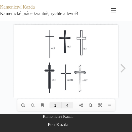
Skip
Kamenictví Kazda
to
content
Kamenické práce kvalitně, rychle a levně!
Kamenictví Kazda
Petr Kazda